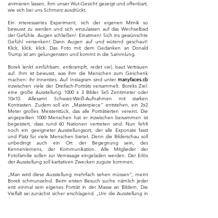
animieren lassen, ihm unser Wut-Gesicht gezeigt und offenbart,
wie sich bei uns Schmerz ausdrückt.
Ein interessantes Experiment, sich der eigenen Mimik so
bewusst zu werden und sich einzulassen auf das Wechselbad
der Gefühle. Augen schließen! Einatmen! Sich ins gewünschte
Gefühl versenken! Dann Augen auf und wütend geschaut!
Klick, klick, klick. Das Foto mit dem Gedanken an Donald
Trump ist am gelungensten und kommt in die Sammlung.
Borek lenkt einfühlsam, entkrampft, redet viel, baut Vertrauen
auf. Ihm ist bewusst, was ihm die Menschen zum Geschenk
machen: ihr Innerstes. Auf Instagram sind unter
manyfaces.cb
inzwischen viele der Dreifach-Porträts versammelt. Boreks Ziel:
eine große Ausstellung. 1000 x 3 Bilder. 5x5 Zentimeter oder
10x10. Allesamt Schwarz-Weiß-Aufnahmen mit starken
Kontrasten. Zudem soll ein „Masterpiece“ entstehen, ein 2x2
Meter großes Meisterstück, das alle Porträtierten vereint. Die
angepeilten 1000 Menschen hat er inzwischen beisammen ist
begeistert, dass rund 60 Nationen vertreten sind. Nun fehlt
noch ein geeigneter Ausstellungsort, der alle Exponate fasst
und Platz für viele Menschen bietet. Denn die Bilderschau soll
unbedingt auch ein Ort der Begegnung sein, des
Kennenlernens, der Kommunikation. Alle Mitglieder der
Fotofamilie sollen zur Vernissage eingeladen werden. Der Erlös
der Ausstellung soll karitativen Zwecken zugute kommen.
„Man wird diese Ausstellung mehrfach sehen müssen“, meint
Borek schmunzelnd. Beim ersten Besuch suche nämlich jeder
erst einmal sein eigenes Porträt in der Masse an Bildern. Die
Vielfalt sei zunächst sicher erschlagend. „Um die Ausstellung in
ihrer Gänze zu erfassen, reicht einmal Anschauen wohl nicht
aus.“