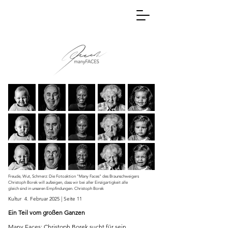
Freude, Wut, Schmerz: Die Fotoaktion "Many Faces" des Braunschweigers
Christoph Borek will aufzeigen, dass wir bei aller Einzigartigkeit alle
gleich sind in unseren Empfindungen. Christoph Borek
Kultur 4. Februar 2025 | Seite 11
Ein Teil vom großen Ganzen
Many Faces: Christoph Borek sucht für sein